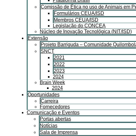
Plataforma Brasil
Comissão de Ética no uso de Animais em 
Formulários CEUA/ISD
Membros CEUA/ISD
Legislação do CONCEA
Núcleo de Inovação Tecnológica (NIT/ISD)
Extensão
Projeto Barriguda – Comunidade Quilombol
SNCT
2021
2022
2023
2024
Brain Week
2024
Oportunidades
Carreira
Fornecedores
Comunicação e Eventos
Portas abertas
Notícias
Sala de Imprensa