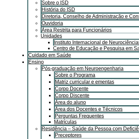
Sobre o ISD
História do ISD
Diretoria, Conselho de Administração e Con
Ouvidoria
Área Restrita para Funcionários
Unidades
Instituto Internacional de Neurociênci
Centro de Educação e Pesquisa em Saú
Cuidado em Saúde
Ensino
Pós-graduação em Neuroengenharia
Sobre o Programa
Matriz curricular e ementas
Corpo Docente
Corpo Discente
Área do aluno
Área dos Docentes e Técnicos
Perguntas Frequentes
Matrículas
Residência – Saúde da Pessoa com Deficiê
Preceptores