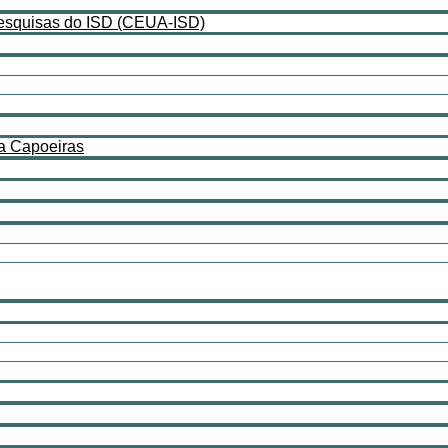
Pesquisas do ISD (CEUA-ISD)
a Capoeiras