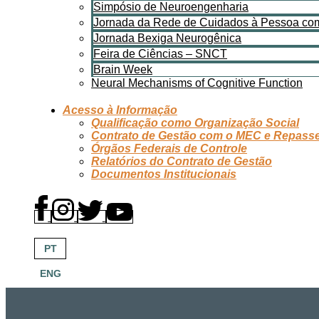
Simpósio de Neuroengenharia
Jornada da Rede de Cuidados à Pessoa com
Jornada Bexiga Neurogênica
Feira de Ciências – SNCT
Brain Week
Neural Mechanisms of Cognitive Function
Acesso à Informação
Qualificação como Organização Social
Contrato de Gestão com o MEC e Repass
Órgãos Federais de Controle
Relatórios do Contrato de Gestão
Documentos Institucionais
PT
ENG