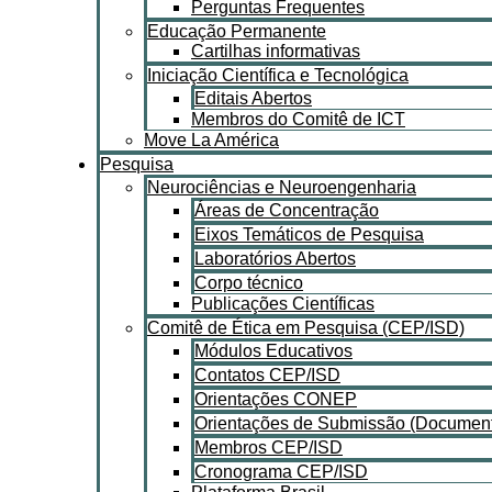
Perguntas Frequentes
Educação Permanente
Cartilhas informativas
Iniciação Científica e Tecnológica
Editais Abertos
Membros do Comitê de ICT
Move La América
Pesquisa
Neurociências e Neuroengenharia
Áreas de Concentração
Eixos Temáticos de Pesquisa
Laboratórios Abertos
Corpo técnico
Publicações Científicas
Comitê de Ética em Pesquisa (CEP/ISD)
Módulos Educativos
Contatos CEP/ISD
Orientações CONEP
Orientações de Submissão (Document
Membros CEP/ISD
Cronograma CEP/ISD