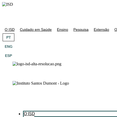
O ISD
Cuidado em Saúde
Ensino
Pesquisa
Extensão
O
PT
ENG
ESP
O ISD