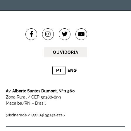
OUVIDORIA
PT
ENG
Av. Alberto Santos Dumont, Nº 1.560
Zona Rural / CEP 59288-899
Macaíba/RN – Brasil
@isdnarede / +55 (84) 99142-1726