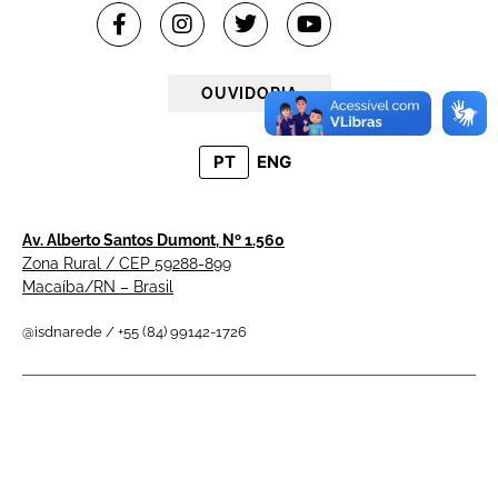
OUVIDORIA
PT
ENG
Av. Alberto Santos Dumont, Nº 1.560
Zona Rural / CEP 59288-899
Macaíba/RN – Brasil
@isdnarede / +55 (84) 99142-1726