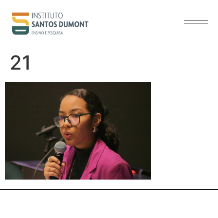
o
conteúdo
21