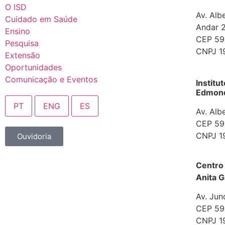
O ISD
Av. Alb
Cuidado em Saúde
Andar 2
Ensino
CEP 592
Pesquisa
CNPJ 1
Extensão
Oportunidades
Comunicação e Eventos
Institu
Edmond 
PT
ENG
ES
Av. Alb
CEP 592
CNPJ 1
Ouvidoria
Centro
Anita G
Av. Jun
CEP 592
CNPJ 1