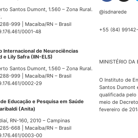
erto Santos Dumont, 1.560 – Zona Rural.
@isdnarede
.
88-999 | Macaíba/RN – Brasil
+55 (84) 99142
9.176.461/0001-48
to Internacional de Neurociências
e Lily Safra (IIN-ELS)
MINISTÉRIO DA
erto Santos Dumont, 1.560 – Zona Rural.
88-999 | Macaíba/RN – Brasil
O Instituto de E
9.176.461/0002-29
Santos Dumont 
qualificada pelo
 de Educação e Pesquisa em Saúde
meio de Decreto
aribaldi (Anita)
fevereiro de 201
diaí, RN-160, 2010 – Campinas
85-668 | Macaíba/RN – Brasil
9.176.461/0003-00