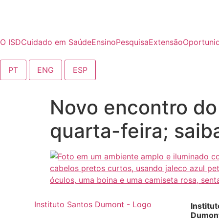
o
conteúdo
O ISD
Cuidado em Saúde
Ensino
Pesquisa
Extensão
Oportuni
PT
ENG
ESP
Novo encontro do 
quarta-feira; saib
Institu
Dumont