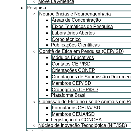
Move La América
Pesquisa
Neurociências e Neuroengenharia
Áreas de Concentração
Eixos Temáticos de Pesquisa
Laboratórios Abertos
Corpo técnico
Publicações Científicas
Comitê de Ética em Pesquisa (CEP/ISD)
Módulos Educativos
Contatos CEP/ISD
Orientações CONEP
Orientações de Submissão (Document
Membros CEP/ISD
Cronograma CEP/ISD
Plataforma Brasil
Comissão de Ética no uso de Animais em 
Formulários CEUA/ISD
Membros CEUA/ISD
Legislação do CONCEA
Núcleo de Inovação Tecnológica (NIT/ISD)