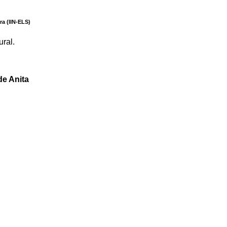
ra (IIN-ELS)
ral.
e Anita