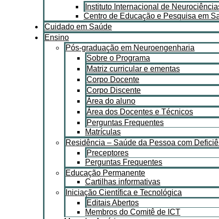
Instituto Internacional de Neurociênci
Centro de Educação e Pesquisa em Saú
Cuidado em Saúde
Ensino
Pós-graduação em Neuroengenharia
Sobre o Programa
Matriz curricular e ementas
Corpo Docente
Corpo Discente
Área do aluno
Área dos Docentes e Técnicos
Perguntas Frequentes
Matrículas
Residência – Saúde da Pessoa com Deficiê
Preceptores
Perguntas Frequentes
Educação Permanente
Cartilhas informativas
Iniciação Científica e Tecnológica
Editais Abertos
Membros do Comitê de ICT