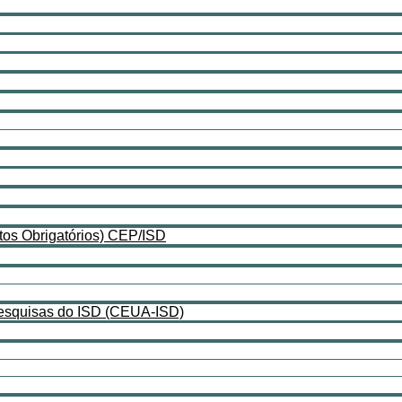
os Obrigatórios) CEP/ISD
Pesquisas do ISD (CEUA-ISD)