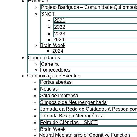
Extensão
Projeto Barriguda – Comunidade Quilombol
SNCT
2021
2022
2023
2024
Brain Week
2024
Oportunidades
Carreira
Fornecedores
Comunicação e Eventos
Portas abertas
Notícias
Sala de Imprensa
Simpósio de Neuroengenharia
Jornada da Rede de Cuidados à Pessoa com
Jornada Bexiga Neurogênica
Feira de Ciências – SNCT
Brain Week
Neural Mechanisms of Cognitive Function