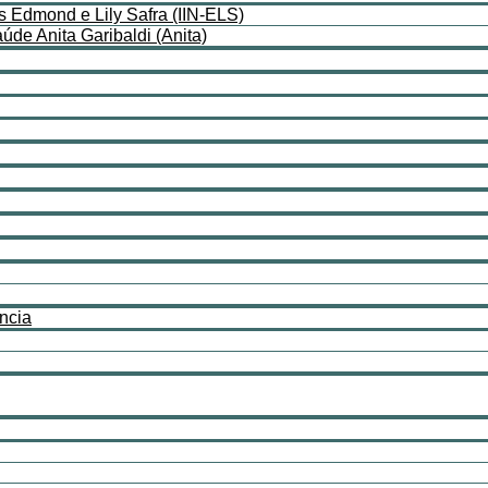
as Edmond e Lily Safra (IIN-ELS)
de Anita Garibaldi (Anita)
ncia