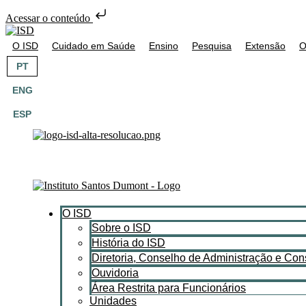
Acessar o conteúdo
O ISD
Cuidado em Saúde
Ensino
Pesquisa
Extensão
O
PT
ENG
ESP
O ISD
Sobre o ISD
História do ISD
Diretoria, Conselho de Administração e Con
Ouvidoria
Área Restrita para Funcionários
Unidades