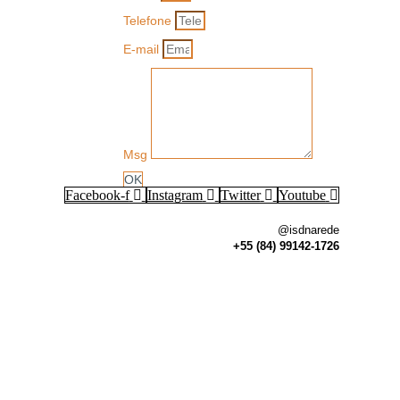
Telefone
E-mail
Msg
OK
Facebook-f
Instagram
Twitter
Youtube
@isdnarede
+55 (84) 99142-1726