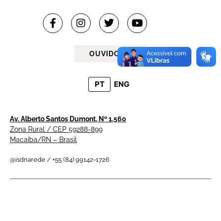
OUVIDORIA
PT
ENG
Av. Alberto Santos Dumont, Nº 1.560
Zona Rural / CEP 59288-899
Macaíba/RN – Brasil
@isdnarede / +55 (84) 99142-1726