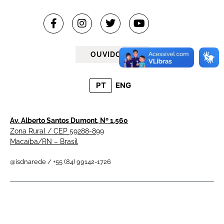
OUVIDORIA
PT
ENG
Av. Alberto Santos Dumont, Nº 1.560
Zona Rural / CEP 59288-899
Macaíba/RN – Brasil
@isdnarede / +55 (84) 99142-1726