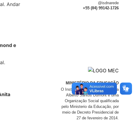
@isdnarede
al. Andar
+55 (84) 99142-1726
dmond e
al.
MINISTÉRIO DA EDUCAÇÃO
O Instituto de Ensino e Pesquisa
nita
Alberto Santos Dumont é uma
Organização Social qualificada
pelo Ministerio da Educação, por
meio de Decreto Presidencial de
27 de fevereiro de 2014.