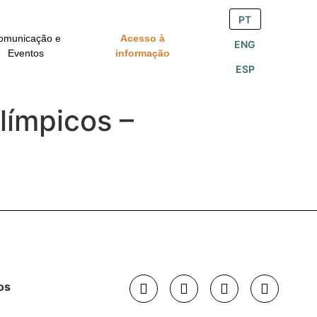
PT
omunicação e
Acesso à
ENG
Eventos
informação
ESP
límpicos –
os