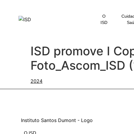
o
conteúdo
O
Cuida
ISD
Sa
ISD promove I Cop
Foto_Ascom_ISD (
O ISD