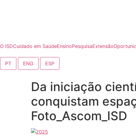
o
conteúdo
O ISD
Cuidado em Saúde
Ensino
Pesquisa
Extensão
Oportuni
PT
ENG
ESP
Da iniciação cient
conquistam espaço
Foto_Ascom_ISD