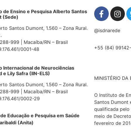
to de Ensino e Pesquisa Alberto Santos
 (Sede)
erto Santos Dumont, 1.560 – Zona Rural.
@isdnarede
.
88-999 | Macaíba/RN – Brasil
+55 (84) 99142
9.176.461/0001-48
to Internacional de Neurociências
e Lily Safra (IIN-ELS)
MINISTÉRIO DA
erto Santos Dumont, 1.560 – Zona Rural.
88-999 | Macaíba/RN – Brasil
O Instituto de E
9.176.461/0002-29
Santos Dumont 
qualificada pelo
 de Educação e Pesquisa em Saúde
meio de Decreto
aribaldi (Anita)
fevereiro de 201