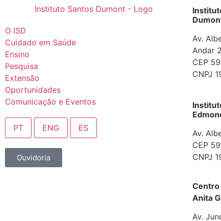
Institu
Dumont
O ISD
Av. Alb
Cuidado em Saúde
Andar 2
Ensino
CEP 592
Pesquisa
CNPJ 1
Extensão
Oportunidades
Comunicação e Eventos
Institu
Edmond 
PT
ENG
ES
Av. Alb
CEP 592
CNPJ 1
Ouvidoria
Centro
Anita G
Av. Jun