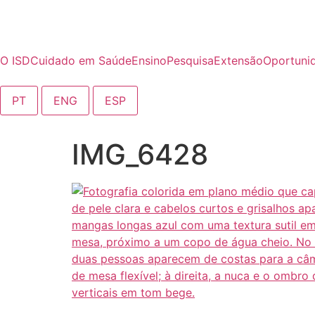
o
conteúdo
O ISD
Cuidado em Saúde
Ensino
Pesquisa
Extensão
Oportuni
PT
ENG
ESP
IMG_6428