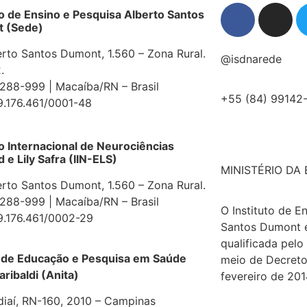
to de Ensino e Pesquisa Alberto Santos
 (Sede)
erto Santos Dumont, 1.560 – Zona Rural.
@isdnarede
.
88-999 | Macaíba/RN – Brasil
+55 (84) 99142
9.176.461/0001-48
to Internacional de Neurociências
e Lily Safra (IIN-ELS)
MINISTÉRIO DA
erto Santos Dumont, 1.560 – Zona Rural.
88-999 | Macaíba/RN – Brasil
O Instituto de E
9.176.461/0002-29
Santos Dumont 
qualificada pelo
 de Educação e Pesquisa em Saúde
meio de Decreto
aribaldi (Anita)
fevereiro de 201
diaí, RN-160, 2010 – Campinas