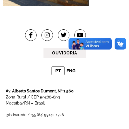
OUVIDORIA
PT
ENG
Av. Alberto Santos Dumont, Nº 1.560
Zona Rural / CEP 59288-899
Macaíba/RN – Brasil
@isdnarede / +55 (84) 99142-1726