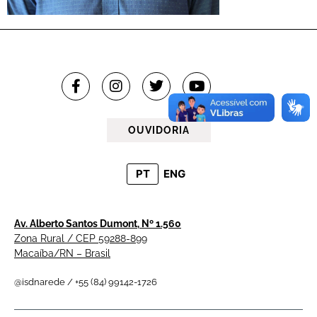
OUVIDORIA
PT
ENG
Av. Alberto Santos Dumont, Nº 1.560
Zona Rural / CEP 59288-899
Macaíba/RN – Brasil
@isdnarede / +55 (84) 99142-1726