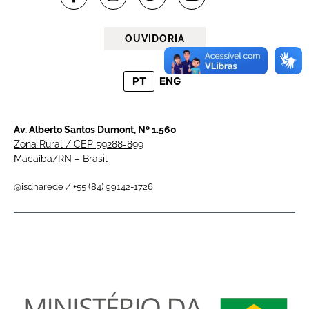
OUVIDORIA
PT
ENG
Av. Alberto Santos Dumont, Nº 1.560
Zona Rural / CEP 59288-899
Macaíba/RN – Brasil
@isdnarede / +55 (84) 99142-1726