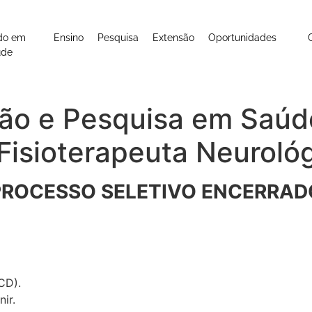
do em
Ensino
Pesquisa
Extensão
Oportunidades
úde
ão e Pesquisa em Saúde
Fisioterapeuta Neuroló
PROCESSO SELETIVO ENCERRAD
CD).
ir.