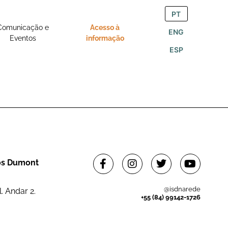
PT
Comunicação e
Acesso à
ENG
Eventos
informação
ESP
tos Dumont
@isdnarede
. Andar 2.
+55 (84) 99142-1726