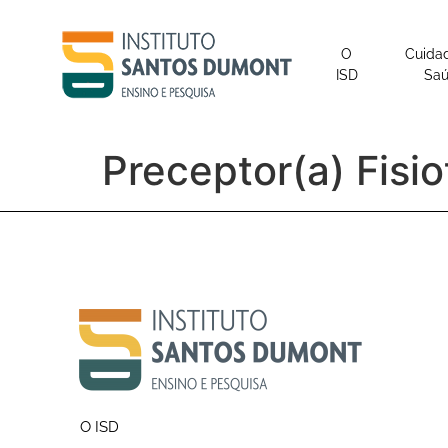
o
conteúdo
O
Cuida
ISD
Sa
Preceptor(a) Fisi
O ISD