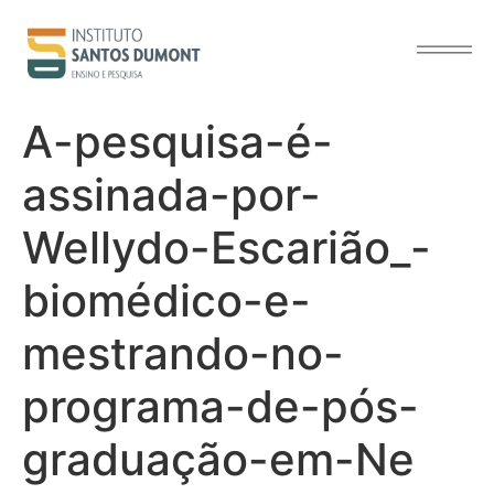
o
conteúdo
A-pesquisa-é-
assinada-por-
Wellydo-Escarião_-
biomédico-e-
mestrando-no-
programa-de-pós-
graduação-em-Ne