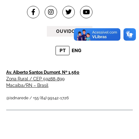
OUVIDORIA
PT
ENG
Av. Alberto Santos Dumont, Nº 1.560
Zona Rural / CEP 59288-899
Macaíba/RN – Brasil
@isdnarede / +55 (84) 99142-1726