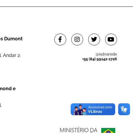
tos Dumont
@isdnarede
. Andar 2.
+55 (84) 99142-1726
dmond e
.