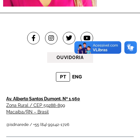
OUVIDORIA
PT
ENG
Av. Alberto Santos Dumont, Nº 1.560
Zona Rural / CEP 59288-899
Macaíba/RN – Brasil
@isdnarede / +55 (84) 99142-1726