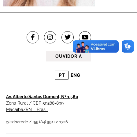
OUVIDORIA
PT
ENG
Av. Alberto Santos Dumont, Nº 1.560
Zona Rural / CEP 59288-899
Macaíba/RN – Brasil
@isdnarede / +55 (84) 99142-1726