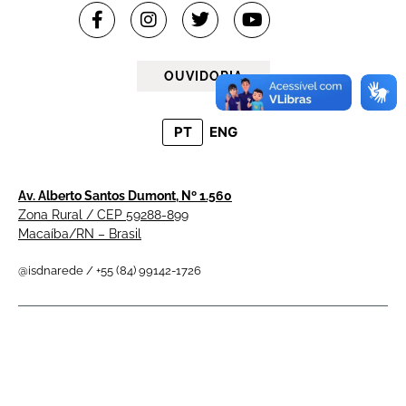
OUVIDORIA
PT
ENG
Av. Alberto Santos Dumont, Nº 1.560
Zona Rural / CEP 59288-899
Macaíba/RN – Brasil
@isdnarede / +55 (84) 99142-1726