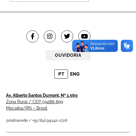
OUVIDORIA
PT
ENG
Av. Alberto Santos Dumont, Nº 1.560
Zona Rural / CEP 59288-899
Macaíba/RN – Brasil
@isdnarede / +55 (84) 99142-1726