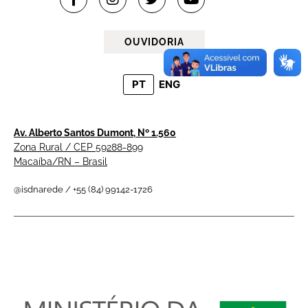
OUVIDORIA
PT
ENG
Av. Alberto Santos Dumont, Nº 1.560
Zona Rural / CEP 59288-899
Macaíba/RN – Brasil
@isdnarede / +55 (84) 99142-1726