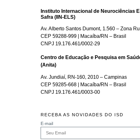
Jornada Bexiga Neurogênica
Plataforma Brasil
Instituto Internacional de Neurociências 
Safra (IIN-ELS)
Feira de Ciências – SNCT
Av. Alberto Santos Dumont, 1.560 – Zona Rur
Brain Week
CEP 59288-999 | Macaíba/RN – Brasil
CNPJ 19.176.461/0002-29
Neural Mechanisms of Cognitive Function
Centro de Educação e Pesquisa em Saúde 
(Anita)
Av. Jundiaí, RN-160, 2010 – Campinas
CEP 59285-668 | Macaíba/RN – Brasil
CNPJ 19.176.461/0003-00
RECEBA AS NOVIDADES DO ISD
E-mail