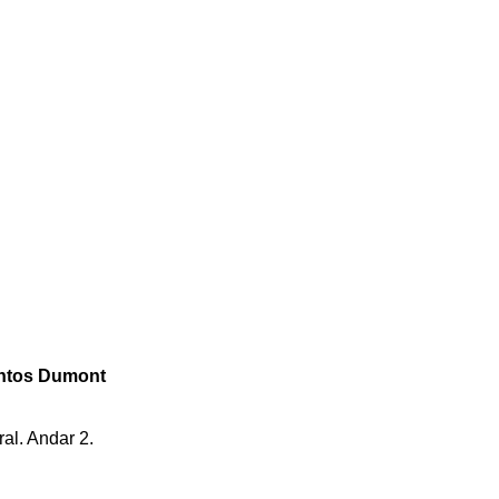
iscal
eiras
s do ISD (CEUA-ISD)
Lily Safra (IIN-ELS)
ribaldi (Anita)
antos Dumont
órios) CEP/ISD
al. Andar 2.
ência