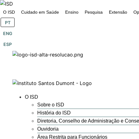
o
conteúdo
O ISD
Cuidado em Saúde
Ensino
Pesquisa
Extensão
Op
PT
ENG
ESP
O ISD
Sobre o ISD
História do ISD
Diretoria, Conselho de Administração e Conse
Ouvidoria
Área Restrita para Funcionários