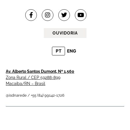
OUVIDORIA
PT
ENG
Av. Alberto Santos Dumont, Nº 1.560
Zona Rural / CEP 59288-899
Macaíba/RN – Brasil
@isdnarede / +55 (84) 99142-1726