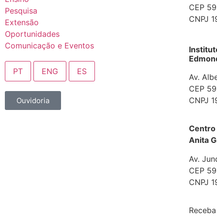
CEP 592
Pesquisa
CNPJ 1
Extensão
Oportunidades
Comunicação e Eventos
Institu
Edmond 
PT
ENG
ES
Av. Alb
CEP 592
CNPJ 1
Ouvidoria
Centro
Anita G
Av. Jun
CEP 592
CNPJ 1
Receba 