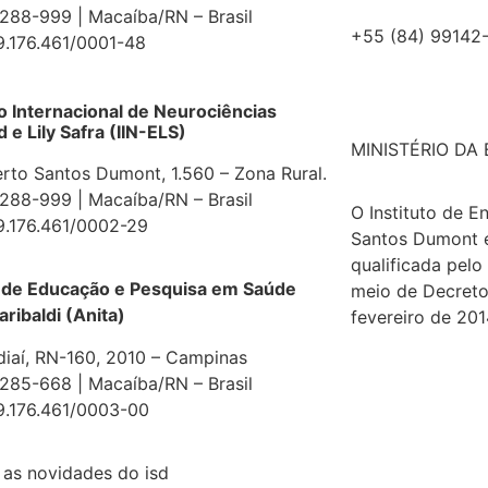
88-999 | Macaíba/RN – Brasil
+55 (84) 99142
9.176.461/0001-48
to Internacional de Neurociências
e Lily Safra (IIN-ELS)
MINISTÉRIO DA
erto Santos Dumont, 1.560 – Zona Rural.
88-999 | Macaíba/RN – Brasil
O Instituto de E
9.176.461/0002-29
Santos Dumont 
qualificada pelo
 de Educação e Pesquisa em Saúde
meio de Decreto
aribaldi (Anita)
fevereiro de 201
diaí, RN-160, 2010 – Campinas
85-668 | Macaíba/RN – Brasil
9.176.461/0003-00
as novidades do isd