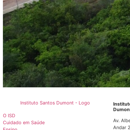
Institu
Dumont
O ISD
Av. Alb
Cuidado em Saúde
Andar 2
Ensino