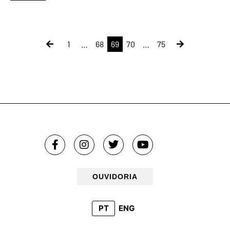
1
…
68
69
70
…
75
OUVIDORIA
PT
ENG