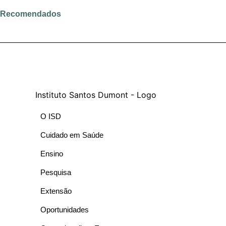
Ler mais
Ler mais
Ler mais
Ler mais
Ler mais
Ler mais
Recomendados
INSTITUCIONAL
INSTITUCIONAL
EDUCAÇÃO EM SAÚDE
NEUROCIÊNCIAS
DESTAQUE
PESQUISA
O ISD
Cuidado em Saúde
Ensino
Pesquisa
Extensão
Oportunidades