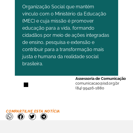
Organização Social que mantém
vínculo com o Ministério da Educação
(MEC) e cuja missão é promover
educação para a vida, formando
cidadãos por meio de ações integradas
de ensino, pesquisa e extensão e
contribuir para a transformação mais
justa e humana da realidade social
brasileira.
Assessoria de Comunicação
comunicacao@isd.org.br
(84) 99416-1880
COMPARTILHE ESTA NOTÍCIA