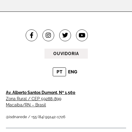
OUVIDORIA
PT
ENG
Av. Alberto Santos Dumont, Nº 1.560
Zona Rural / CEP 59288-899
Macaíba/RN – Brasil
@isdnarede / +55 (84) 99142-1726