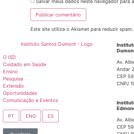
Salvar meus dados neste navegador para a
Este site utiliza o Akismet para reduzir spam
Institu
Dumont
O ISD
Av. Alb
Cuidado em Saúde
Andar 2
Ensino
CEP 592
Pesquisa
CNPJ 1
Extensão
Oportunidades
Comunicação e Eventos
Institu
Edmond 
PT
ENG
ES
Av. Alb
CEP 592
CNPJ 1