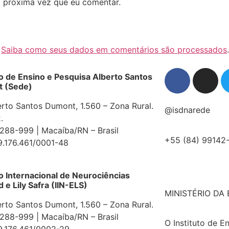
 próxima vez que eu comentar.
.
Saiba como seus dados em comentários são processados
.
to de Ensino e Pesquisa Alberto Santos
 (Sede)
erto Santos Dumont, 1.560 – Zona Rural.
@isdnarede
.
88-999 | Macaíba/RN – Brasil
+55 (84) 99142
9.176.461/0001-48
to Internacional de Neurociências
e Lily Safra (IIN-ELS)
MINISTÉRIO DA
erto Santos Dumont, 1.560 – Zona Rural.
88-999 | Macaíba/RN – Brasil
O Instituto de E
9.176.461/0002-29