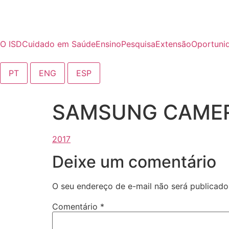
o
conteúdo
O ISD
Cuidado em Saúde
Ensino
Pesquisa
Extensão
Oportuni
PT
ENG
ESP
SAMSUNG CAMER
Deixe um comentário
O seu endereço de e-mail não será publicado
Comentário
*