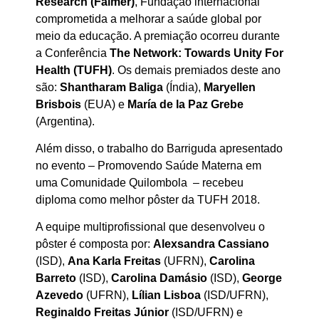
Research (Faimer)
, Fundação internacional
comprometida a melhorar a saúde global por
meio da educação. A premiação ocorreu durante
a Conferência
The Network: Towards Unity For
Health (TUFH)
. Os demais premiados deste ano
são:
Shantharam Baliga
(Índia),
Maryellen
Brisbois
(EUA) e
María de la Paz Grebe
(Argentina).
Além disso, o trabalho do Barriguda apresentado
no evento – Promovendo Saúde Materna em
uma Comunidade Quilombola – recebeu
diploma como melhor pôster da TUFH 2018.
A equipe multiprofissional que desenvolveu o
pôster é composta por:
Alexsandra Cassiano
(ISD),
Ana Karla Freitas
(UFRN),
Carolina
Barreto
(ISD),
Carolina Damásio
(ISD),
George
Azevedo
(UFRN),
Lílian Lisboa
(ISD/UFRN),
Reginaldo Freitas Júnior
(ISD/UFRN) e