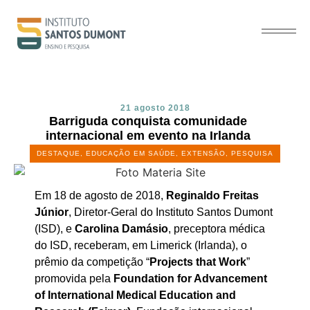
21 agosto 2018
Barriguda conquista comunidade
internacional em evento na Irlanda
DESTAQUE
,
EDUCAÇÃO EM SAÚDE
,
EXTENSÃO
,
PESQUISA
Em 18 de agosto de 2018,
Reginaldo Freitas
Júnior
, Diretor-Geral do Instituto Santos Dumont
(ISD), e
Carolina Damásio
, preceptora médica
do ISD, receberam, em Limerick (Irlanda), o
prêmio da competição “
Projects that Work
”
promovida pela
Foundation for Advancement
of International Medical Education and