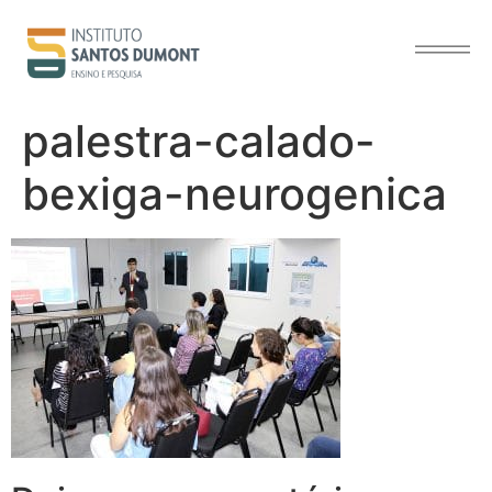
o
conteúdo
palestra-calado-
bexiga-neurogenica