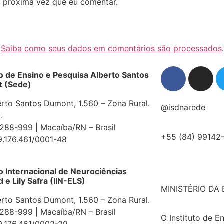
 próxima vez que eu comentar.
.
Saiba como seus dados em comentários são processados
.
to de Ensino e Pesquisa Alberto Santos
 (Sede)
erto Santos Dumont, 1.560 – Zona Rural.
@isdnarede
.
88-999 | Macaíba/RN – Brasil
+55 (84) 99142
9.176.461/0001-48
to Internacional de Neurociências
e Lily Safra (IIN-ELS)
MINISTÉRIO DA
erto Santos Dumont, 1.560 – Zona Rural.
88-999 | Macaíba/RN – Brasil
O Instituto de E
9.176.461/0002-29