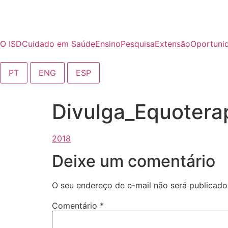
o
conteúdo
O ISD
Cuidado em Saúde
Ensino
Pesquisa
Extensão
Oportuni
PT
ENG
ESP
Divulga_Equotera
Deixe um comentário
O seu endereço de e-mail não será publicado
Comentário
*