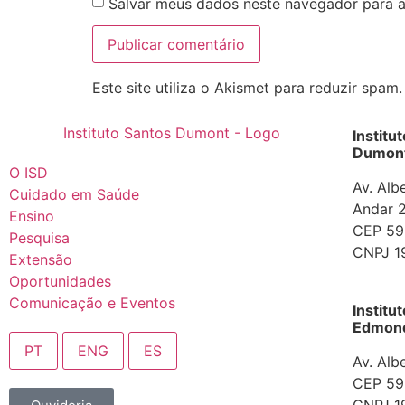
Salvar meus dados neste navegador para a
Este site utiliza o Akismet para reduzir spam
Institu
Dumont
O ISD
Av. Alb
Cuidado em Saúde
Andar 2
Ensino
CEP 592
Pesquisa
CNPJ 1
Extensão
Oportunidades
Comunicação e Eventos
Institu
Edmond 
PT
ENG
ES
Av. Alb
CEP 592
CNPJ 1