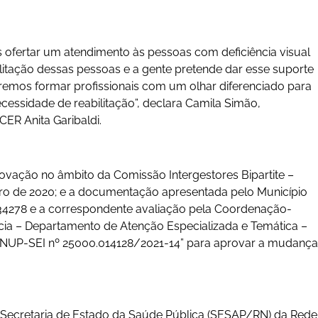
os ofertar um atendimento às pessoas com deficiência visual
litação dessas pessoas e a gente pretende dar esse suporte
iremos formar profissionais com um olhar diferenciado para
ecessidade de reabilitação”, declara Camila Simão,
CER Anita Garibaldi.
rovação no âmbito da Comissão Intergestores Bipartite –
ro de 2020; e a documentação apresentada pelo Município
34278 e a correspondente avaliação pela Coordenação-
cia – Departamento de Atenção Especializada e Temática –
P-SEI nº 25000.014128/2021-14” para aprovar a mudança
 Secretaria de Estado da Saúde Pública (SESAP/RN) da Rede