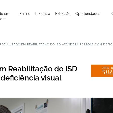
do em
Ensino
Pesquisa
Extensão
Oportunidades
úde
ECIALIZADO EM REABILITAÇÃO DO ISD ATENDERÁ PESSOAS COM DEFICI
m Reabilitação do ISD
CEPS
,
INSTI
REABI
eficiência visual