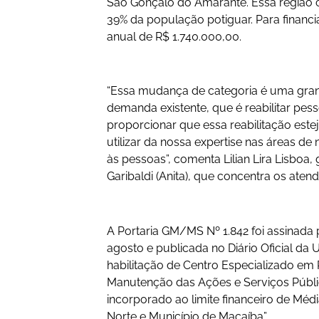
São Gonçalo do Amarante. Essa região c
39% da população potiguar. Para financi
anual de R$ 1.740.000,00.
“Essa mudança de categoria é uma grand
demanda existente, que é reabilitar pess
proporcionar que essa reabilitação este
utilizar da nossa expertise nas áreas de
às pessoas”, comenta Lilian Lira Lisbo
Garibaldi (Anita), que concentra os ate
A Portaria GM/MS Nº 1.842 foi assinada 
agosto e publicada no Diário Oficial da 
habilitação de Centro Especializado em
Manutenção das Ações e Serviços Públi
incorporado ao limite financeiro de Mé
Norte e Município de Macaíba”.