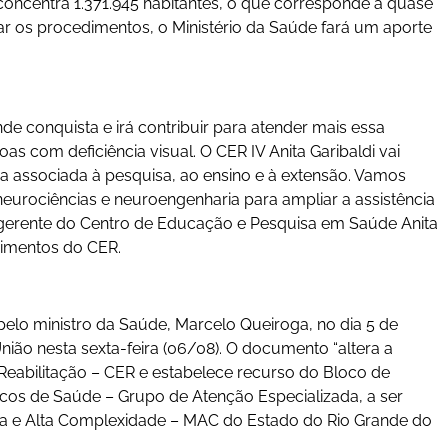
oncentra 1.371.945 habitantes, o que corresponde a quase
ar os procedimentos, o Ministério da Saúde fará um aporte
e conquista e irá contribuir para atender mais essa
oas com deficiência visual. O CER IV Anita Garibaldi vai
ja associada à pesquisa, ao ensino e à extensão. Vamos
 neurociências e neuroengenharia para ampliar a assistência
a, gerente do Centro de Educação e Pesquisa em Saúde Anita
ndimentos do CER.
pelo ministro da Saúde, Marcelo Queiroga, no dia 5 de
União nesta sexta-feira (06/08). O documento “altera a
 Reabilitação – CER e estabelece recurso do Bloco de
cos de Saúde – Grupo de Atenção Especializada, a ser
dia e Alta Complexidade – MAC do Estado do Rio Grande do