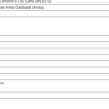
 Edmond e Lily Safra (IIN-ELS)
 Anita Garibaldi (Anita)
ia