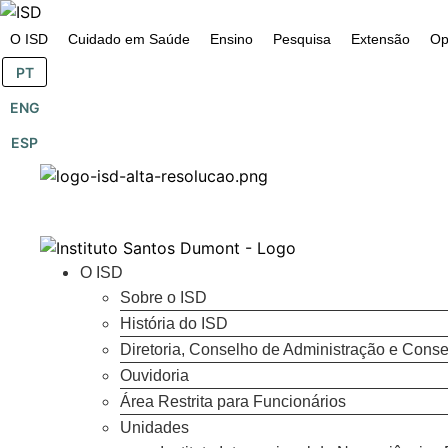
o
conteúdo
O ISD
Cuidado em Saúde
Ensino
Pesquisa
Extensão
Op
PT
ENG
ESP
O ISD
Sobre o ISD
História do ISD
Diretoria, Conselho de Administração e Conse
Ouvidoria
Área Restrita para Funcionários
Unidades