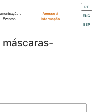
PT
omunicação e
Acesso à
ENG
Eventos
informação
ESP
m máscaras-