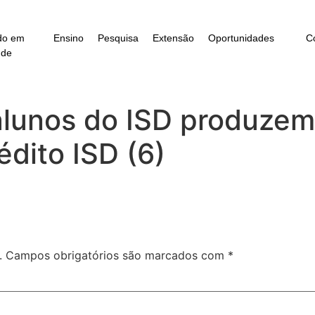
do em
Ensino
Pesquisa
Extensão
Oportunidades
C
úde
alunos do ISD produze
dito ISD (6)
.
Campos obrigatórios são marcados com
*