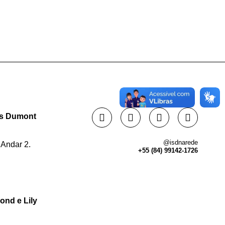
tos Dumont
@isdnarede
 Andar 2.
+55 (84) 99142-1726
ond e Lily