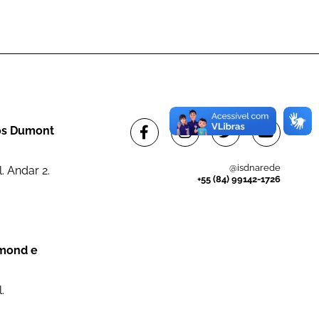
tos Dumont
@isdnarede
. Andar 2.
+55 (84) 99142-1726
dmond e
.