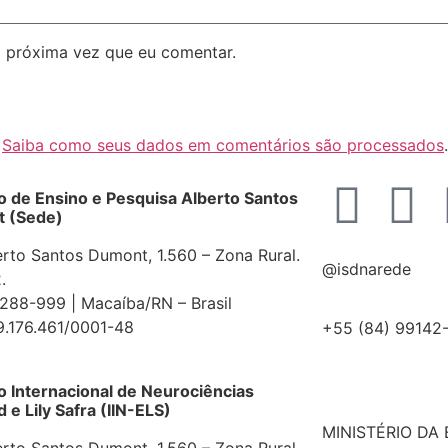
 próxima vez que eu comentar.
.
Saiba como seus dados em comentários são processados
.
to de Ensino e Pesquisa Alberto Santos
 (Sede)
erto Santos Dumont, 1.560 – Zona Rural.
@isdnarede
.
88-999 | Macaíba/RN – Brasil
9.176.461/0001-48
+55 (84) 99142
to Internacional de Neurociências
e Lily Safra (IIN-ELS)
MINISTÉRIO DA
erto Santos Dumont, 1.560 – Zona Rural.