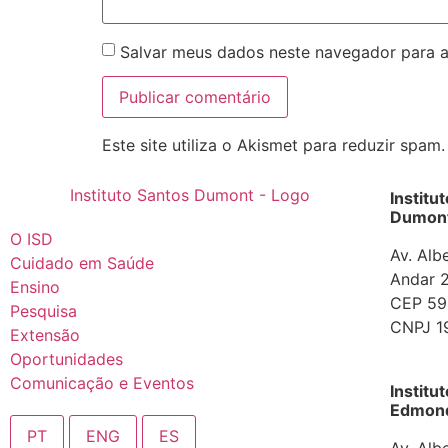
Salvar meus dados neste navegador para a
Este site utiliza o Akismet para reduzir spam
Institu
Dumont
O ISD
Av. Alb
Cuidado em Saúde
Andar 2
Ensino
CEP 592
Pesquisa
CNPJ 1
Extensão
Oportunidades
Comunicação e Eventos
Institu
Edmond 
PT
ENG
ES
Av. Alb