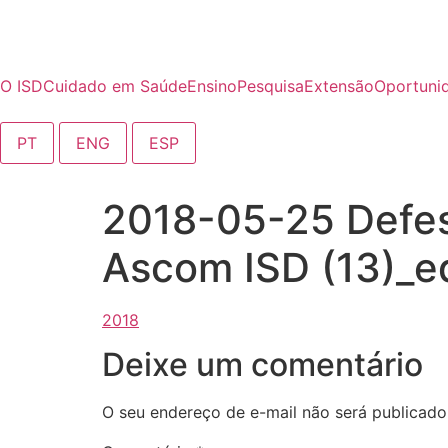
o
conteúdo
O ISD
Cuidado em Saúde
Ensino
Pesquisa
Extensão
Oportuni
PT
ENG
ESP
2018-05-25 Defes
Ascom ISD (13)_e
Deixe um comentário
O seu endereço de e-mail não será publicado