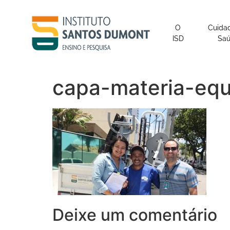
o
conteúdo
O
Cuida
ISD
Sa
capa-materia-eq
Deixe um comentário