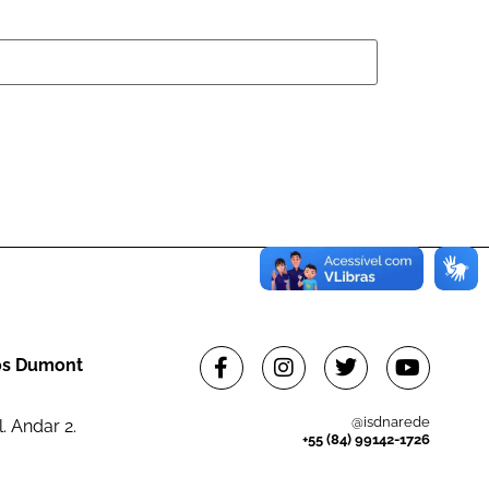
tos Dumont
@isdnarede
. Andar 2.
+55 (84) 99142-1726