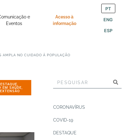
PT
Comunicação e
Acesso à
ENG
Eventos
informação
ESP
IS AMPLA NO CUIDADO À POPULAÇÃO
DESTAQUE
,
O EM SAÚDE
,
,
EXTENSÃO
CORONAVÍRUS
COVID-19
DESTAQUE