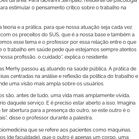
sões da área. Para Giovanni Sampaio, residente de psicologia
para estimular o pensamento crítico sobre o trabalho na
e a teoria e a prática, para que nossa atuação seja cada vez
com os preceitos do SUS, que é a nossa base e também a
mos esse tema e o professor por essa relação entre o que
ue o trabalho em saúde pede que estejamos sempre atentos
ossa profissão, o cuidado”, explica o residente.
s Merhy passou 45 atuando na saúde pública. A prática de
as centradas na análise e reflexão da política do trabalho e
nde uma visão mais ampla sobre os usuários.
s são, antes de tudo, uma vida mais amplamente vivida,
 daquele serviço. E é preciso estar aberto a isso. Imagina
 ter abertura para a presença do outro, se este outro é o
is”, disse o professor durante a palestra.
biomedicina que se refere aos pacientes como máquinas.
anos (de faculdade), que o outro é apenas um corpo, uma