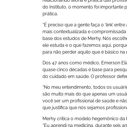
relacionando teoria e prática das profis
do Instituto, o momento foi importante 
prática.
“É preciso que a gente faça o ‘link’ entr
mais contextualizada e compromissada 
base dos estudos de Merhy. Nós escolhe
ele estuda e o que fazemos aqui, porq
para não perder aquilo que é básico na n
Dos 47 anos como médico, Emerson Elia
quase cinco décadas é base para pesquis
do cuidado em saúde. O professor defe
“No meu entendimento, todos os usuário
são muito mais do que apenas um usuário
você ser um profissional de saúde e não
que justifica que nós sejamos profissiona
Merhy critica o modelo hegemônico da 
“Eu aprendi na medicina, durante seis 