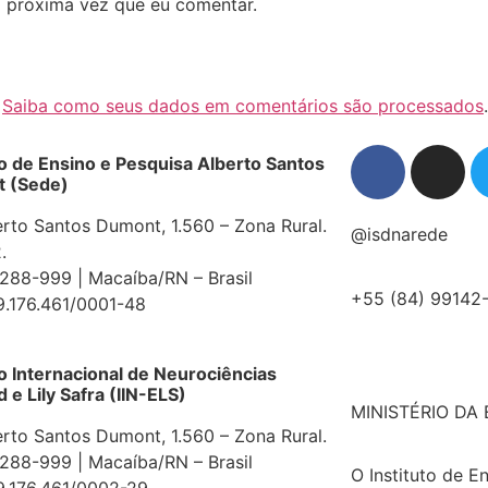
 próxima vez que eu comentar.
.
Saiba como seus dados em comentários são processados
.
to de Ensino e Pesquisa Alberto Santos
 (Sede)
erto Santos Dumont, 1.560 – Zona Rural.
@isdnarede
.
88-999 | Macaíba/RN – Brasil
+55 (84) 99142
9.176.461/0001-48
to Internacional de Neurociências
e Lily Safra (IIN-ELS)
MINISTÉRIO DA
erto Santos Dumont, 1.560 – Zona Rural.
88-999 | Macaíba/RN – Brasil
O Instituto de E
9.176.461/0002-29