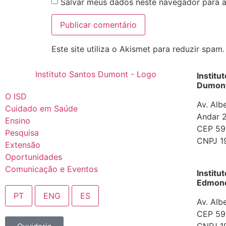
Salvar meus dados neste navegador para a
Este site utiliza o Akismet para reduzir spam
Institu
Dumont
O ISD
Av. Alb
Cuidado em Saúde
Andar 2
Ensino
CEP 592
Pesquisa
CNPJ 1
Extensão
Oportunidades
Comunicação e Eventos
Institu
Edmond 
PT
ENG
ES
Av. Alb
CEP 592
CNPJ 1