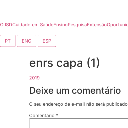
o
conteúdo
O ISD
Cuidado em Saúde
Ensino
Pesquisa
Extensão
Oportuni
PT
ENG
ESP
enrs capa (1)
Deixe um comentário
O seu endereço de e-mail não será publicado
Comentário
*