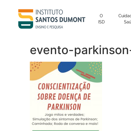
o
conteúdo
O
Cuida
ISD
Sa
evento-parkinson