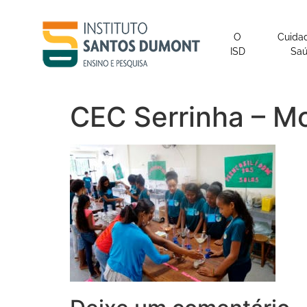
o
conteúdo
O
Cuida
ISD
Sa
CEC Serrinha – Mo