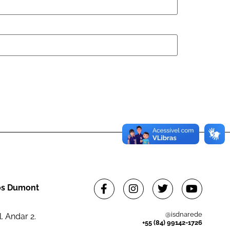
tos Dumont
@isdnarede
. Andar 2.
+55 (84) 99142-1726