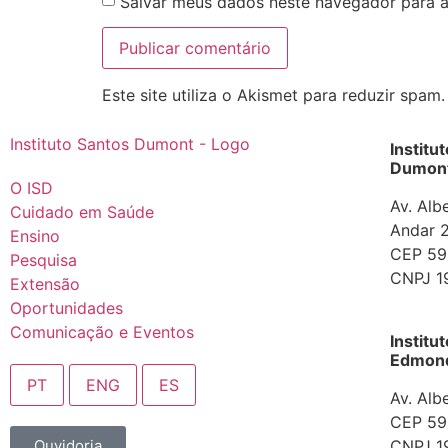
Salvar meus dados neste navegador para a
Este site utiliza o Akismet para reduzir spam
Institu
Dumont
O ISD
Av. Alb
Cuidado em Saúde
Andar 2
Ensino
CEP 592
Pesquisa
CNPJ 1
Extensão
Oportunidades
Comunicação e Eventos
Institu
Edmond 
PT
ENG
ES
Av. Alb
CEP 592
Ouvidoria
CNPJ 1