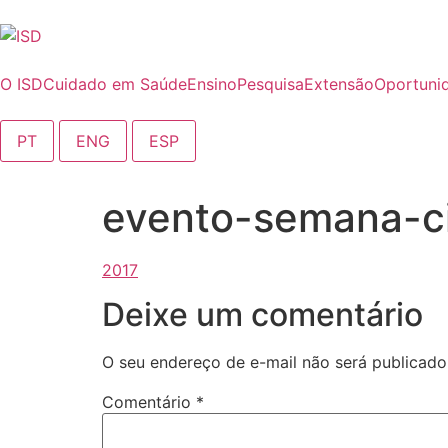
o
conteúdo
O ISD
Cuidado em Saúde
Ensino
Pesquisa
Extensão
Oportuni
PT
ENG
ESP
evento-semana-c
Deixe um comentário
O seu endereço de e-mail não será publicado
Comentário
*