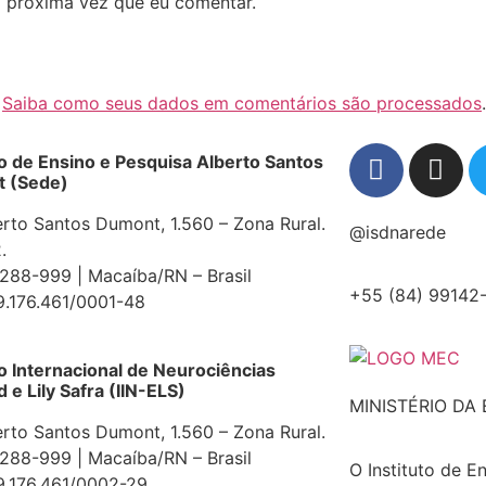
 próxima vez que eu comentar.
.
Saiba como seus dados em comentários são processados
.
to de Ensino e Pesquisa Alberto Santos
 (Sede)
erto Santos Dumont, 1.560 – Zona Rural.
@isdnarede
.
88-999 | Macaíba/RN – Brasil
+55 (84) 99142
9.176.461/0001-48
to Internacional de Neurociências
e Lily Safra (IIN-ELS)
MINISTÉRIO DA
erto Santos Dumont, 1.560 – Zona Rural.
88-999 | Macaíba/RN – Brasil
O Instituto de E
9.176.461/0002-29