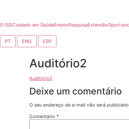
o
conteúdo
O ISD
Cuidado em Saúde
Ensino
Pesquisa
Extensão
Oportuni
PT
ENG
ESP
Auditório2
Auditório2
Deixe um comentário
O seu endereço de e-mail não será publicado
Comentário
*