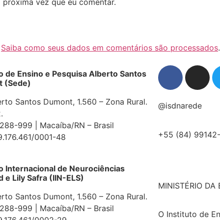
 próxima vez que eu comentar.
.
Saiba como seus dados em comentários são processados
.
to de Ensino e Pesquisa Alberto Santos
 (Sede)
erto Santos Dumont, 1.560 – Zona Rural.
@isdnarede
.
88-999 | Macaíba/RN – Brasil
+55 (84) 99142
9.176.461/0001-48
to Internacional de Neurociências
e Lily Safra (IIN-ELS)
MINISTÉRIO DA
erto Santos Dumont, 1.560 – Zona Rural.
88-999 | Macaíba/RN – Brasil
O Instituto de E
9.176.461/0002-29