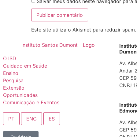
Salvar meus dados neste navegador para a
Este site utiliza o Akismet para reduzir spam
Institu
Dumont
O ISD
Av. Alb
Cuidado em Saúde
Andar 2
Ensino
CEP 592
Pesquisa
CNPJ 1
Extensão
Oportunidades
Comunicação e Eventos
Institu
Edmond 
PT
ENG
ES
Av. Alb
CEP 592
CNPJ 1