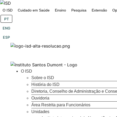
o
conteúdo
O ISD
Cuidado em Saúde
Ensino
Pesquisa
Extensão
Op
PT
ENG
ESP
O ISD
Sobre o ISD
História do ISD
Diretoria, Conselho de Administração e Conse
Ouvidoria
Área Restrita para Funcionários
Unidades