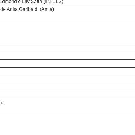
 Edmond e Lily Safra (IIN-ELS)
 Anita Garibaldi (Anita)
ia