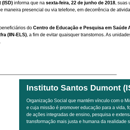
 (ISD)
informa que na
sexta-feira, 22 de junho de 2018
, suas
e maneira presencial ou via telefone, em decorrência de ativida
beneficiários do
Centro de Educação e Pesquisa em Saúde A
fra (IIN-ELS)
, a fim de evitar quaisquer transtornos. As unidad
.
Instituto Santos Dumont (I
Organização Social que mantém vínculo com o Mi
e cuja missão é promover educação para a vida, 
de ações integradas de ensino, pesquisa e extensã
transformação mais justa e humana da realidade so