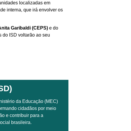
 unidades localizadas em
de interna, que irá envolver os
nita Garibaldi (CEPS)
e do
es do ISD voltarão ao seu
SD)
nistério da Educação (MEC)
formando cidadãos por meio
o e contribuir para a
cial brasileira.