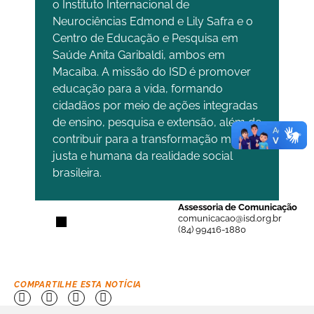
o Instituto Internacional de
Neurociências Edmond e Lily Safra e o
Centro de Educação e Pesquisa em
Saúde Anita Garibaldi, ambos em
Macaíba. A missão do ISD é promover
educação para a vida, formando
cidadãos por meio de ações integradas
de ensino, pesquisa e extensão, além de
contribuir para a transformação mais
justa e humana da realidade social
brasileira.
Assessoria de Comunicação
comunicacao@isd.org.br
(84) 99416-1880
COMPARTILHE ESTA NOTÍCIA