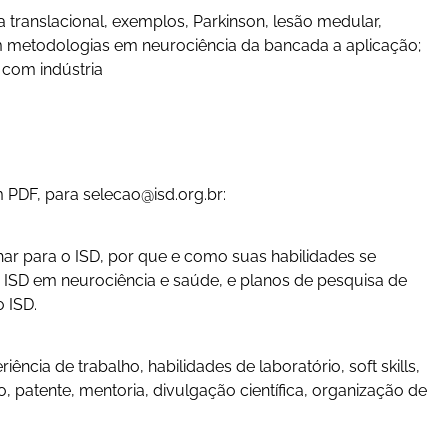
a translacional, exemplos, Parkinson, lesão medular,
 metodologias em neurociência da bancada a aplicação;
 com indústria
m PDF, para
selecao@isd.org.br
:
lhar para o ISD, por que e como suas habilidades se
o ISD em neurociência e saúde, e planos de pesquisa de
 ISD.
iência de trabalho, habilidades de laboratório, soft skills,
o, patente, mentoria, divulgação científica, organização de