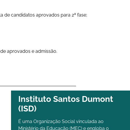
ta de candidatos aprovados para 2ª fase;
ta de aprovados e admissão.
Instituto Santos Dumont
(ISD)
É uma Organização Social vinculada ao
Ministério da Educação (MEC) e engloba o