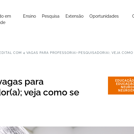
do em
Ensino
Pesquisa
Extensão
Oportunidades
úde
EDITAL COM 4 VAGAS PARA PROFESSOR(A)-PESQUISADOR(A); VEJA COMO
 vagas para
EDUCAÇÃO
EDUCAÇÃ
NEURO
or(a); veja como se
NEUROE