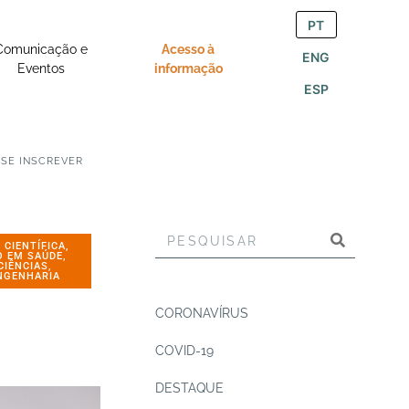
PT
Comunicação e
Acesso à
ENG
Eventos
informação
ESP
 SE INSCREVER
 CIENTÍFICA
,
O EM SAÚDE
,
CIÊNCIAS
,
NGENHARIA
CORONAVÍRUS
COVID-19
DESTAQUE