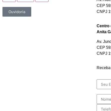
CEP 592
CNPJ 19
Ouvidoria
Centro
Anita Ga
Av. Jun
CEP 592
CNPJ 19
Receba 