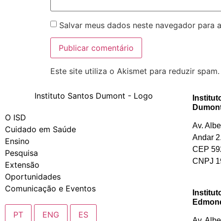
Salvar meus dados neste navegador para a
Este site utiliza o Akismet para reduzir spam
Institu
Dumont
O ISD
Av. Alb
Cuidado em Saúde
Andar 2
Ensino
CEP 592
Pesquisa
CNPJ 19
Extensão
Oportunidades
Comunicação e Eventos
Institu
Edmond 
PT
ENG
ES
Av. Alb