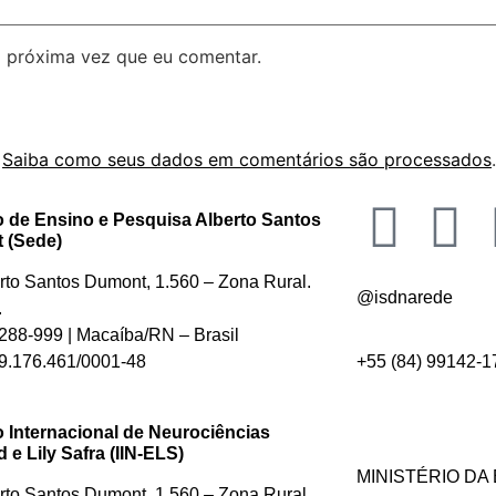
 próxima vez que eu comentar.
.
Saiba como seus dados em comentários são processados
.
to de Ensino e Pesquisa Alberto Santos
 (Sede)
erto Santos Dumont, 1.560 – Zona Rural.
@isdnarede
.
88-999 | Macaíba/RN – Brasil
.176.461/0001-48
+55 (84) 99142-1
to Internacional de Neurociências
e Lily Safra (IIN-ELS)
MINISTÉRIO D
erto Santos Dumont, 1.560 – Zona Rural.