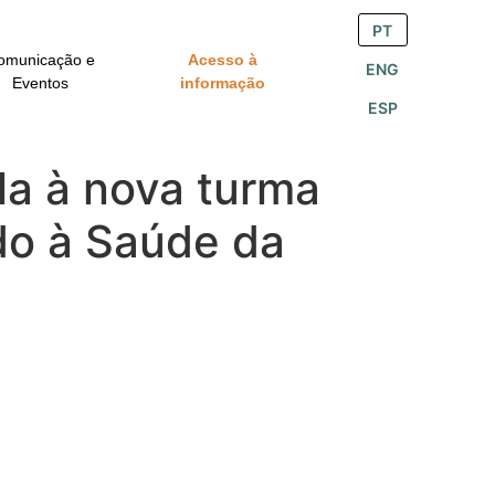
PT
omunicação e
Acesso à
ENG
Eventos
informação
ESP
ala à nova turma
do à Saúde da